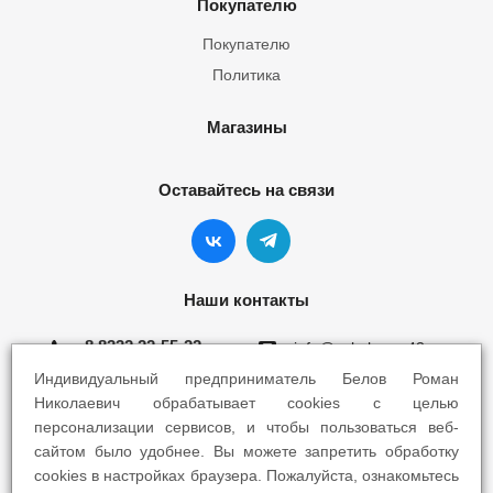
Покупателю
Покупателю
Политика
Магазины
Оставайтесь на связи
Наши контакты
8 8332 22-55-22
info@yokohama43.ru
Индивидуальный предприниматель Белов Роман
Киров, ул. Ломоносова 5Б
Николаевич обрабатывает cookies с целью
персонализации сервисов, и чтобы пользоваться веб-
Киров, ул. Профсоюзная 7А
сайтом было удобнее. Вы можете запретить обработку
cookies в настройках браузера. Пожалуйста, ознакомьтесь