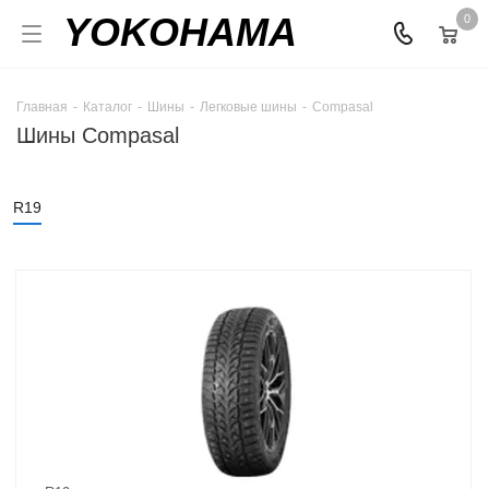
YOKOHAMA
0
Главная
-
Каталог
-
Шины
-
Легковые шины
-
Compasal
Шины Compasal
R19