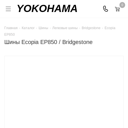
YOKOHAMA
0
Главная
-
Каталог
-
Шины
-
Легковые шины
-
Bridgestone
-
Ecopia
EP850
Шины Ecopia EP850 / Bridgestone