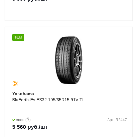
БШМ
Yokohama
BluEarth-Es ES32 195/65R15 91V TL
?
много
Арт: R2447
5 560
руб.
/шт