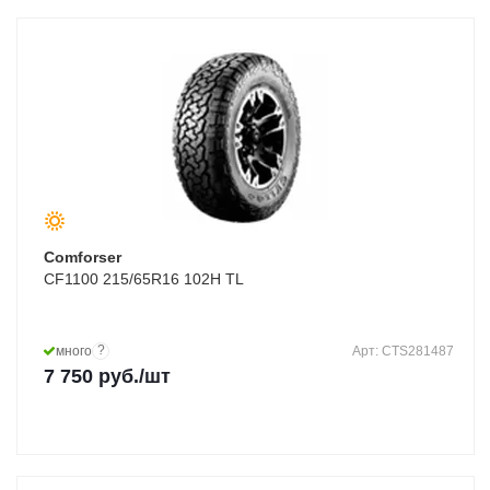
Comforser
CF1100 215/65R16 102H TL
?
много
Арт: CTS281487
7 750
руб.
/шт