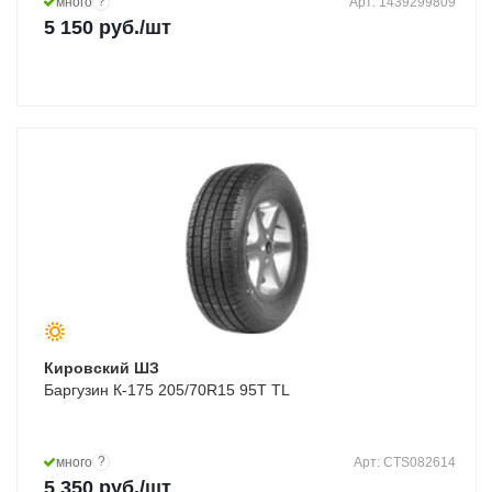
?
много
Арт: 1439299809
5 150
руб.
/шт
Кировский ШЗ
Баргузин К-175 205/70R15 95T TL
?
много
Арт: CTS082614
5 350
руб.
/шт