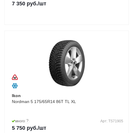
7 350
руб.
/шт
Ikon
Nordman 5 175/65R14 86T TL XL
?
много
Арт: TS71905
5 750
руб.
/шт