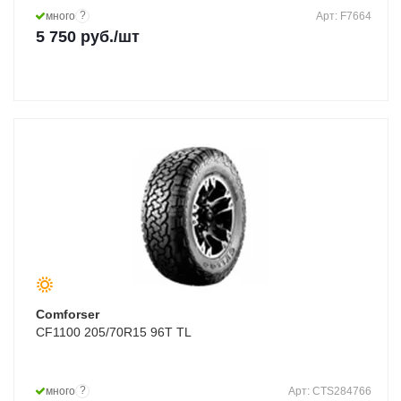
?
много
Арт: F7664
5 750
руб.
/шт
Comforser
CF1100 205/70R15 96T TL
?
много
Арт: CTS284766