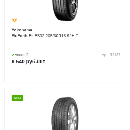
Yokohama
BluEarth-Es ES32 205/60R16 92H TL
?
много
Арт: R2457
6 540
руб.
/шт
БШМ