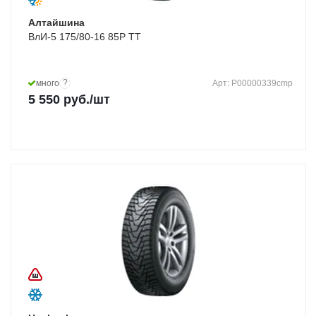
Алтайшина
ВлИ-5 175/80-16 85P TT
?
много
Арт: Р00000339cmp
5 550
руб.
/шт