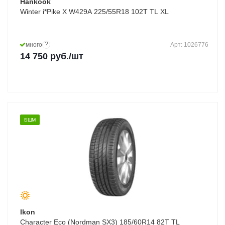
Hankook
Winter i*Pike X W429A 225/55R18 102T TL XL
?
много
Арт: 1026776
14 750
руб.
/шт
БШМ
Ikon
Character Eco (Nordman SX3) 185/60R14 82T TL