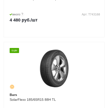
?
много
Арт: T743168
4 480
руб.
/шт
БШМ
Bars
SolarFlexx 185/65R15 88H TL