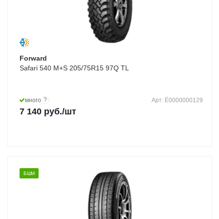
Forward
Safari 540 M+S 205/75R15 97Q TL
?
много
Арт: Ё0000000129
7 140
руб.
/шт
БШМ