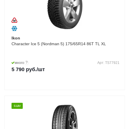
Ikon
Character Ice 5 (Nordman 5) 175/65R14 86T TL XL
?
много
Арт: TS77921
5 790
руб.
/шт
БШМ