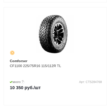
Comforser
CF1100 225/75R16 115/112R TL
?
много
Арт: CTS284768
10 350
руб.
/шт