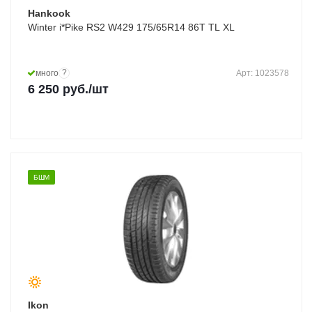
Hankook
Winter i*Pike RS2 W429 175/65R14 86T TL XL
?
много
Арт: 1023578
6 250
руб.
/шт
БШМ
Ikon