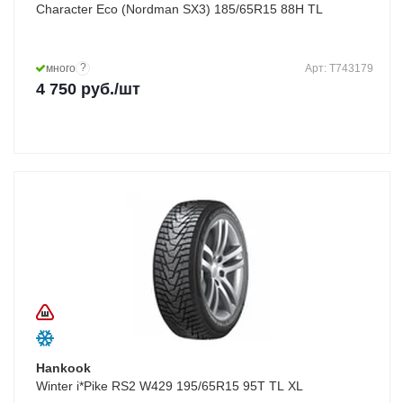
Character Eco (Nordman SX3) 185/65R15 88H TL
?
много
Арт: T743179
4 750
руб.
/шт
Hankook
Winter i*Pike RS2 W429 195/65R15 95T TL XL