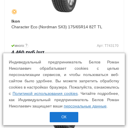
Ikon
Character Eco (Nordman SX3) 175/65R14 82T TL
?
много
Арт: T743170
4 460
руб.
/шт
Индивидуальный предприниматель Белов Роман
Николаевич обрабатывает cookies с целью
персонализации сервисов, и чтобы пользоваться веб-
сайтом было удобнее. Вы можете запретить обработку
cookies в настройках браузера. Пожалуйста, ознакомьтесь
БШМ
с
Политикой использования cookies
. Читайте подробнее,
как Индивидуальный предприниматель Белов Роман
Николаевич защищает ваши
персональные данные
.
ОК