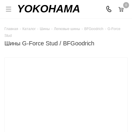
YOKOHAMA
0
Главная
-
Каталог
-
Шины
-
Легковые шины
-
BFGoodrich
-
G-Force
Stud
Шины G-Force Stud / BFGoodrich