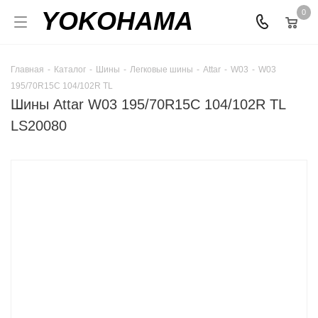
YOKOHAMA
0
Главная
-
Каталог
-
Шины
-
Легковые шины
-
Attar
-
W03
-
W03
195/70R15C 104/102R TL
Шины Attar W03 195/70R15C 104/102R TL
LS20080