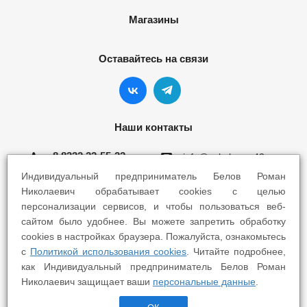
Магазины
Оставайтесь на связи
Наши контакты
8 8332 22-55-22
info@yokohama43.ru
Индивидуальный предприниматель Белов Роман
Киров, ул. Ломоносова 5Б
Николаевич обрабатывает cookies с целью
персонализации сервисов, и чтобы пользоваться веб-
Киров, ул. Профсоюзная 7А
сайтом было удобнее. Вы можете запретить обработку
cookies в настройках браузера. Пожалуйста, ознакомьтесь
с
Политикой использования cookies
. Читайте подробнее,
как Индивидуальный предприниматель Белов Роман
Николаевич защищает ваши
персональные данные
.
2025 © Yokohama Киров - Шины Диски Сервис