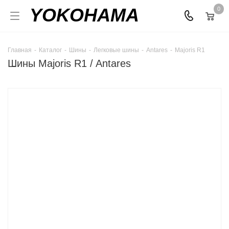
YOKOHAMA
0
Главная
-
Каталог
-
Шины
-
Легковые шины
-
Antares
-
Majoris R1
Шины Majoris R1 / Antares