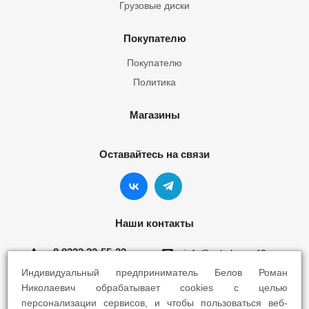
Грузовые диски
Покупателю
Покупателю
Политика
Магазины
Оставайтесь на связи
Наши контакты
8 8332 22-55-22
info@yokohama43.ru
Индивидуальный предприниматель Белов Роман
Киров, ул. Ломоносова 5Б
Николаевич обрабатывает cookies с целью
персонализации сервисов, и чтобы пользоваться веб-