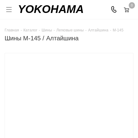
YOKOHAMA
0
Главная
-
Каталог
-
Шины
-
Легковые шины
-
Алтайшина
-
М-145
Шины М-145 / Алтайшина