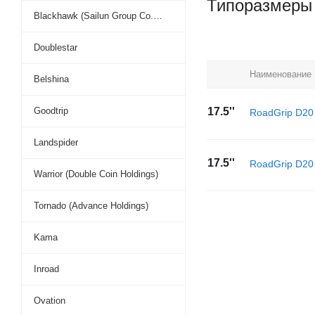
Типоразмеры
Blackhawk (Sailun Group Co., LTD)
Doublestar
Наименование
Belshina
Goodtrip
17.5''
RoadGrip D20
Landspider
17.5''
RoadGrip D20
Warrior (Double Coin Holdings)
Tornado (Advance Holdings)
Kama
Inroad
Ovation