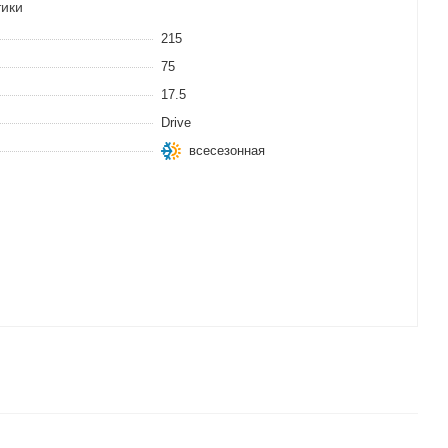
тики
215
75
17.5
Drive
всесезонная