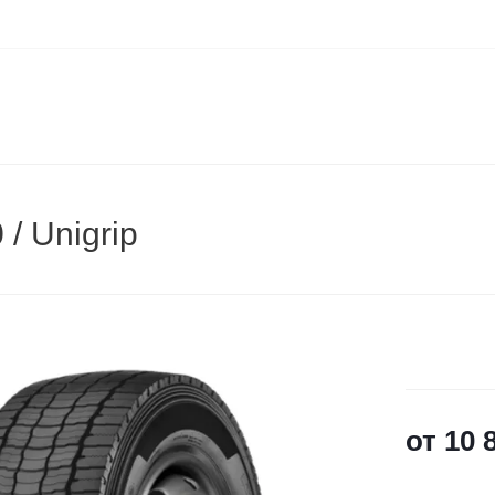
/ Unigrip
от
10 