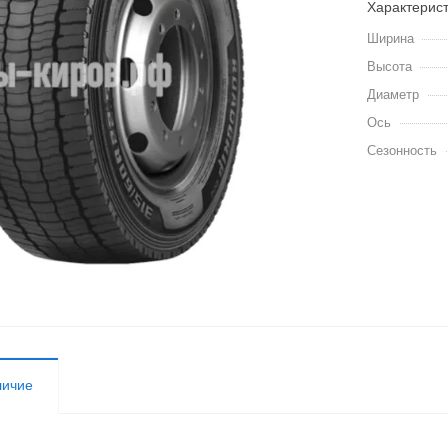
Характерис
Ширина
Высота
Диаметр
Ось
Сезонность
личие