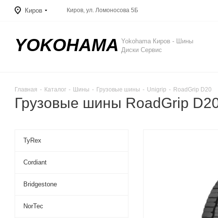
Киров
Киров, ул. Ломоносова 5Б
YOKOHAMA
Yokohama Киров - Шины
Диски Сервис
Главная
-
Каталог
-
Шины
-
Грузовые шины
-
Unigrip
-
RoadGrip D20
Грузовые шины RoadGrip D20 
TyRex
Cordiant
Bridgestone
NorTec