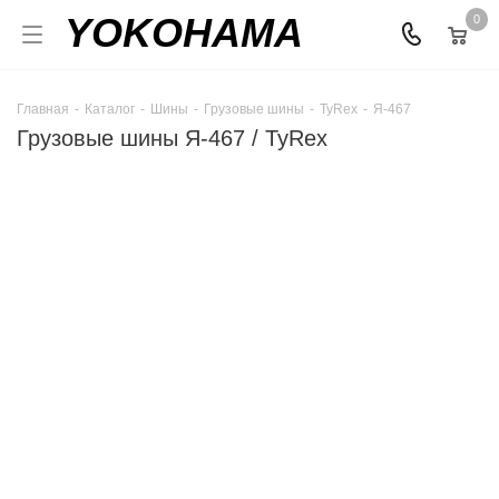
YOKOHAMA
0
Главная
-
Каталог
-
Шины
-
Грузовые шины
-
TyRex
-
Я-467
Грузовые шины Я-467 / TyRex