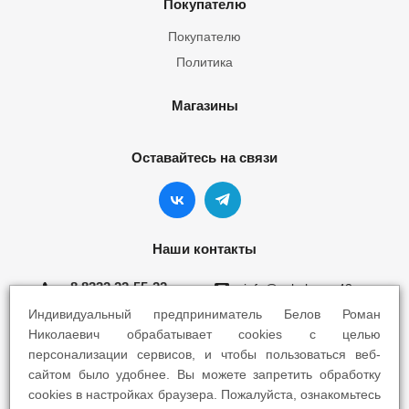
Покупателю
Покупателю
Политика
Магазины
Оставайтесь на связи
Наши контакты
8 8332 22-55-22
info@yokohama43.ru
Индивидуальный предприниматель Белов Роман
Киров, ул. Ломоносова 5Б
Николаевич обрабатывает cookies с целью
персонализации сервисов, и чтобы пользоваться веб-
Киров, ул. Профсоюзная 7А
сайтом было удобнее. Вы можете запретить обработку
cookies в настройках браузера. Пожалуйста, ознакомьтесь