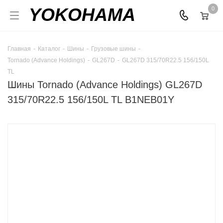
YOKOHAMA
0
Главная
-
Каталог
-
Шины
-
Грузовые шины
-
Tornado (Advance Holdings)
-
GL267D
-
GL267D 315/70R22.5 156/150L
TL
Шины Tornado (Advance Holdings) GL267D
315/70R22.5 156/150L TL B1NEB01Y