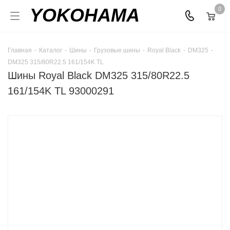
YOKOHAMA
0
Главная
-
Каталог
-
Шины
-
Грузовые шины
-
Royal Black
-
DM325
-
DM325 315/80R22.5 161/154K TL
Шины Royal Black DM325 315/80R22.5
161/154K TL 93000291