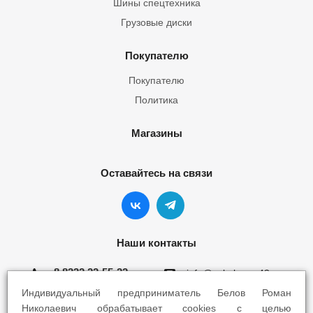
Шины спецтехника
Грузовые диски
Покупателю
Покупателю
Политика
Магазины
Оставайтесь на связи
Наши контакты
8 8332 22-55-22
info@yokohama43.ru
Индивидуальный предприниматель Белов Роман
Киров, ул. Ломоносова 5Б
Николаевич обрабатывает cookies с целью