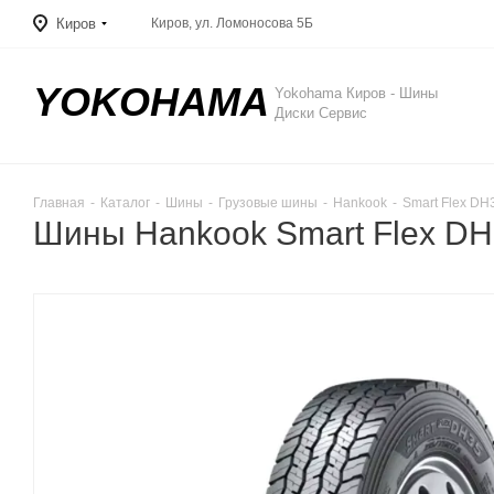
Киров
Киров, ул. Ломоносова 5Б
YOKOHAMA
Yokohama Киров - Шины
Диски Сервис
Главная
-
Каталог
-
Шины
-
Грузовые шины
-
Hankook
-
Smart Flex DH
Шины Hankook Smart Flex DH