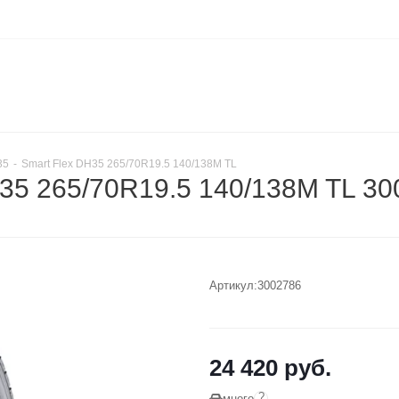
35
-
Smart Flex DH35 265/70R19.5 140/138M TL
35 265/70R19.5 140/138M TL 30
Артикул:
3002786
24 420
руб.
?
много