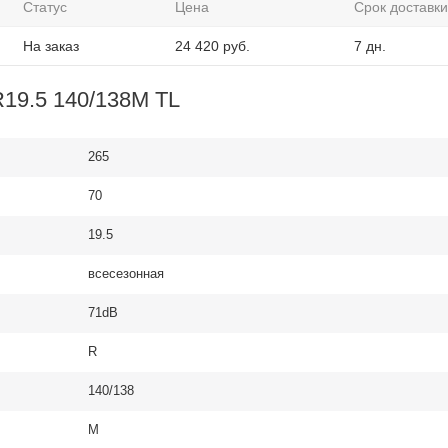
Статус
Цена
Срок доставки
На заказ
24 420
руб.
7 дн.
R19.5 140/138M TL
265
70
19.5
всесезонная
71dB
R
140/138
M