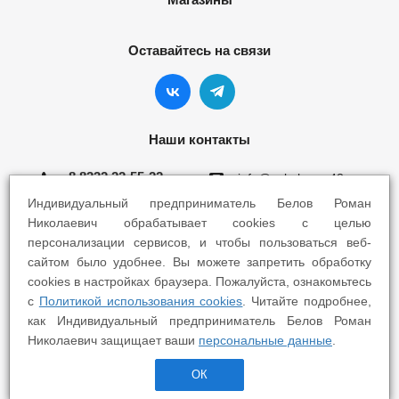
Оставайтесь на связи
Наши контакты
8 8332 22-55-22
info@yokohama43.ru
Индивидуальный предприниматель Белов Роман
Киров, ул. Ломоносова 5Б
Николаевич обрабатывает cookies с целью
персонализации сервисов, и чтобы пользоваться веб-
Киров, ул. Профсоюзная 7А
сайтом было удобнее. Вы можете запретить обработку
cookies в настройках браузера. Пожалуйста, ознакомьтесь
с
Политикой использования cookies
. Читайте подробнее,
как Индивидуальный предприниматель Белов Роман
Николаевич защищает ваши
персональные данные
.
2025 © Yokohama Киров - Шины Диски Сервис
ОК