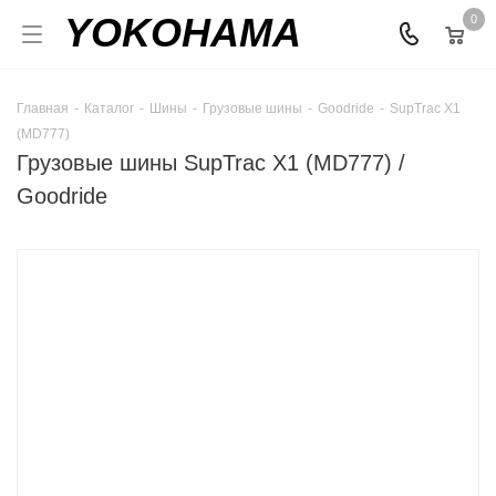
YOKOHAMA
0
Главная
-
Каталог
-
Шины
-
Грузовые шины
-
Goodride
-
SupTrac X1
(MD777)
Грузовые шины SupTrac X1 (MD777) /
Goodride