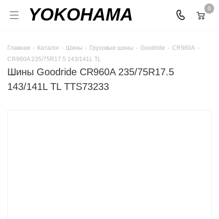
YOKOHAMA
0
Главная
-
Каталог
-
Шины
-
Грузовые шины
-
Goodride
-
CR960A
-
CR960A 235/75R17.5 143/141L TL
Шины Goodride CR960A 235/75R17.5
143/141L TL TTS73233