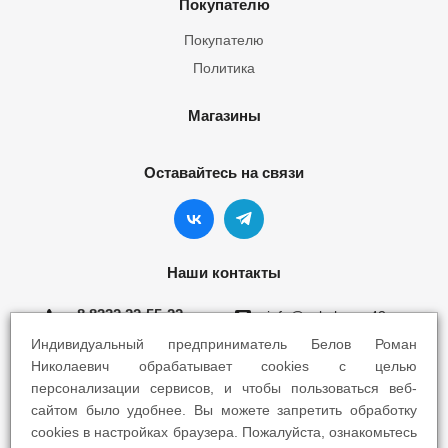
Покупателю
Покупателю
Политика
Магазины
Оставайтесь на связи
Наши контакты
8 8332 22-55-22
info@yokohama43.ru
Индивидуальный предприниматель Белов Роман
Киров, ул. Ломоносова 5Б
Николаевич обрабатывает cookies с целью
персонализации сервисов, и чтобы пользоваться веб-
Киров, ул. Профсоюзная 7А
сайтом было удобнее. Вы можете запретить обработку
cookies в настройках браузера. Пожалуйста, ознакомьтесь