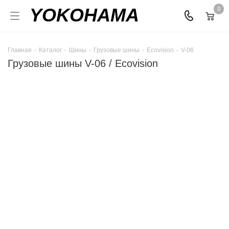
YOKOHAMA
0
Главная
-
Каталог
-
Шины
-
Грузовые шины
-
Ecovision
-
V-06
Грузовые шины V-06 / Ecovision