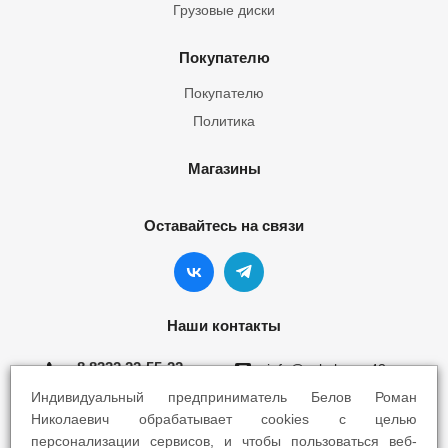
Грузовые диски
Покупателю
Покупателю
Политика
Магазины
Оставайтесь на связи
Наши контакты
8 8332 22-55-22
info@yokohama43.ru
Индивидуальный предприниматель Белов Роман
Киров, ул. Ломоносова 5Б
Николаевич обрабатывает cookies с целью
персонализации сервисов, и чтобы пользоваться веб-