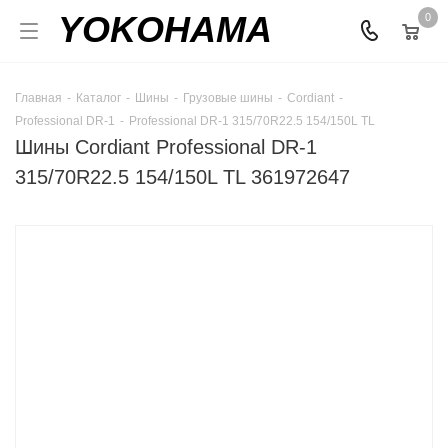
YOKOHAMA
0
Главная
-
Каталог
-
Шины
-
Грузовые шины
-
Cordiant
-
Professional DR-1
-
Professional DR-1 315/70R22.5 154/150L TL
Шины Cordiant Professional DR-1
315/70R22.5 154/150L TL 361972647