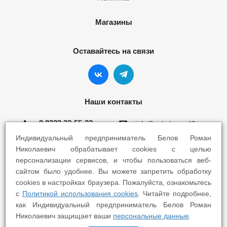
Магазины
Оставайтесь на связи
Наши контакты
8 8332 22-55-22
info@yokohama43.ru
Индивидуальный предприниматель Белов Роман
Киров, ул. Ломоносова 5Б
Николаевич обрабатывает cookies с целью
персонализации сервисов, и чтобы пользоваться веб-
Киров, ул. Профсоюзная 7А
сайтом было удобнее. Вы можете запретить обработку
cookies в настройках браузера. Пожалуйста, ознакомьтесь
с
Политикой использования cookies
. Читайте подробнее,
как Индивидуальный предприниматель Белов Роман
Николаевич защищает ваши
персональные данные
.
2025 © Yokohama Киров - Шины Диски Сервис