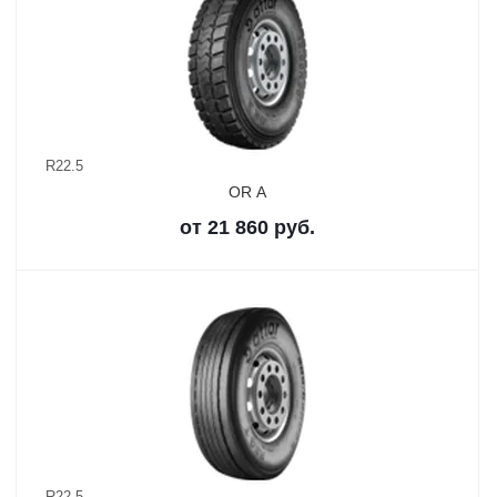
R22.5
OR A
от
21 860
руб.
R22.5