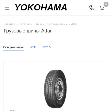
YOKOHAMA
0
Главная
-
Каталог
-
Шины
-
Грузовые шины
-
Attar
Грузовые шины Attar
Все размеры
R20
R22.5