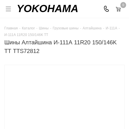
YOKOHAMA
0
Главная
-
Каталог
-
Шины
-
Грузовые шины
-
Алтайшина
-
И-111А
-
И-111А 11R20 150/146K TT
Шины Алтайшина И-111А 11R20 150/146K
TT TTS72812