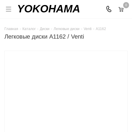
YOKOHAMA
0
Главная
-
Каталог
-
Диски
-
Легковые диски
-
Venti
-
А1162
Легковые диски А1162 / Venti