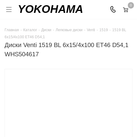
YOKOHAMA
0
Главная
-
Каталог
-
Диски
-
Легковые диски
-
Venti
-
1519
-
1519 BL
6x15/4x100 ET46 D54,1
Диски Venti 1519 BL 6x15/4x100 ET46 D54,1
WHS504617