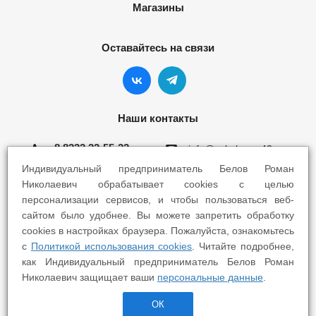
Магазины
Оставайтесь на связи
Наши контакты
8 8332 22-55-22
info@yokohama43.ru
Индивидуальный предприниматель Белов Роман
Киров, ул. Ломоносова 5Б
Николаевич обрабатывает cookies с целью
персонализации сервисов, и чтобы пользоваться веб-
Киров, ул. Профсоюзная 7А
сайтом было удобнее. Вы можете запретить обработку
cookies в настройках браузера. Пожалуйста, ознакомьтесь
с
Политикой использования cookies
. Читайте подробнее,
как Индивидуальный предприниматель Белов Роман
Николаевич защищает ваши
персональные данные
.
2025 © Yokohama Киров - Шины Диски Сервис
ОК