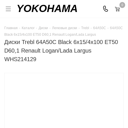
YOKOHAMA
0
Главная
-
Каталог
-
Диски
-
Легковые диски
-
Trebl
-
64A50C
-
64A50C
Black 6x15/4x100 ET50 D60,1 Renault Logan/Lada Largus
Диски Trebl 64A50C Black 6x15/4x100 ET50
D60,1 Renault Logan/Lada Largus
WHS214129