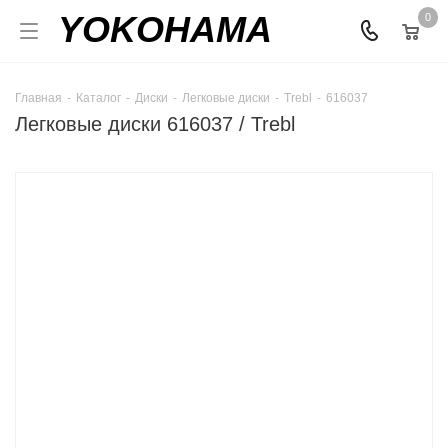
YOKOHAMA
0
Главная
-
Каталог
-
Диски
-
Легковые диски
-
Trebl
-
616037
Легковые диски 616037 / Trebl