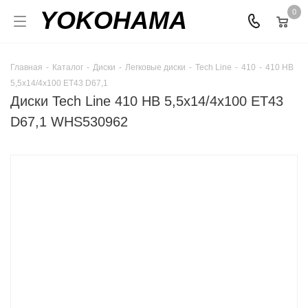
YOKOHAMA
0
Главная
-
Каталог
-
Диски
-
Легковые диски
-
Tech Line
-
410
-
410 HB
5,5x14/4x100 ET43 D67,1
Диски Tech Line 410 HB 5,5x14/4x100 ET43
D67,1 WHS530962