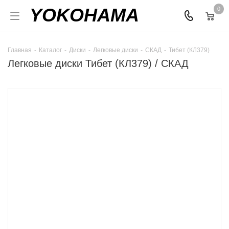
YOKOHAMA
0
Главная
-
Каталог
-
Диски
-
Легковые диски
-
СКАД
-
Тибет (КЛ379)
Легковые диски Тибет (КЛ379) / СКАД