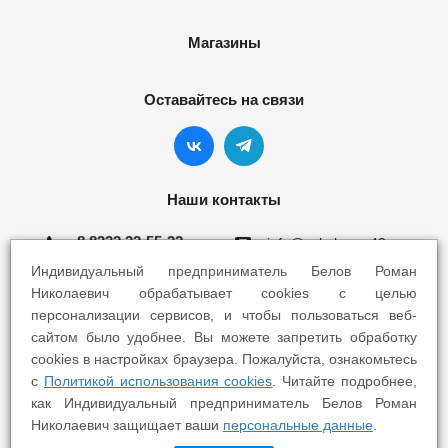
Магазины
Оставайтесь на связи
Наши контакты
8 8332 22-55-22
info@yokohama43.ru
Индивидуальный предприниматель Белов Роман
Киров, ул. Ломоносова 5Б
Николаевич обрабатывает cookies с целью
персонализации сервисов, и чтобы пользоваться веб-
Киров, ул. Профсоюзная 7А
сайтом было удобнее. Вы можете запретить обработку
cookies в настройках браузера. Пожалуйста, ознакомьтесь
с
Политикой использования cookies
. Читайте подробнее,
как Индивидуальный предприниматель Белов Роман
Николаевич защищает ваши
персональные данные
.
2025 © Yokohama Киров - Шины Диски Сервис