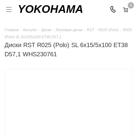
YOKOHAMA
0
Главная
-
Каталог
-
Диски
-
Легковые диски
-
RST
-
R025 (Polo)
-
R025
(Polo) SL 6x15/5x100 ET38 D57,1
Диски RST R025 (Polo) SL 6x15/5x100 ET38
D57,1 WHS230761