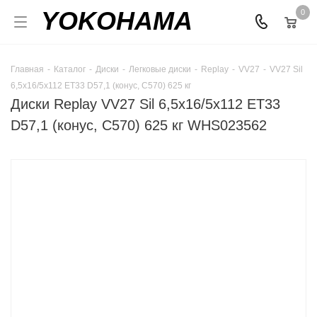
YOKOHAMA
0
Главная
-
Каталог
-
Диски
-
Легковые диски
-
Replay
-
VV27
-
VV27 Sil
6,5x16/5x112 ET33 D57,1 (конус, C570) 625 кг
Диски Replay VV27 Sil 6,5x16/5x112 ET33
D57,1 (конус, C570) 625 кг WHS023562