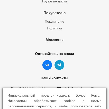
Грузовые диски
Покупателю
Покупателю
Политика
Магазины
Оставайтесь на связи
Наши контакты
8 8332 22-55-22
info@yokohama43.ru
Индивидуальный предприниматель Белов Роман
Киров, ул. Ломоносова 5Б
Николаевич обрабатывает cookies с целью
персонализации сервисов, и чтобы пользоваться веб-