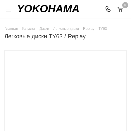
YOKOHAMA
0
Главная
-
Каталог
-
Диски
-
Легковые диски
-
Replay
-
TY63
Легковые диски TY63 / Replay