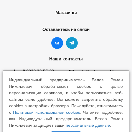
Магазины
Оставайтесь на связи
Наши контакты
8 8332 22-55-22
info@yokohama43.ru
Индивидуальный предприниматель Белов Роман
Киров, ул. Ломоносова 5Б
Николаевич обрабатывает cookies с целью
персонализации сервисов, и чтобы пользоваться веб-
Киров, ул. Профсоюзная 7А
сайтом было удобнее. Вы можете запретить обработку
cookies в настройках браузера. Пожалуйста, ознакомьтесь
с
Политикой использования cookies
. Читайте подробнее,
как Индивидуальный предприниматель Белов Роман
Николаевич защищает ваши
персональные данные
.
2025 © Yokohama Киров - Шины Диски Сервис