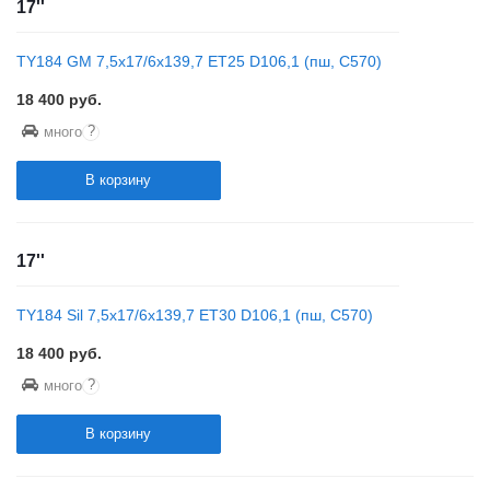
17''
TY184 GM 7,5x17/6x139,7 ET25 D106,1 (пш, C570)
18 400
руб.
?
много
В корзину
17''
TY184 Sil 7,5x17/6x139,7 ET30 D106,1 (пш, C570)
18 400
руб.
?
много
В корзину