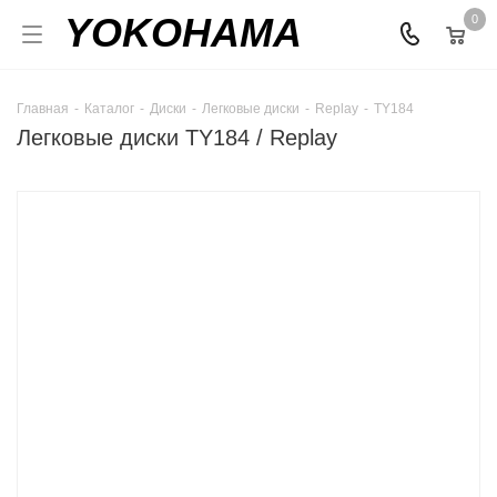
YOKOHAMA
0
Главная
-
Каталог
-
Диски
-
Легковые диски
-
Replay
-
TY184
Легковые диски TY184 / Replay