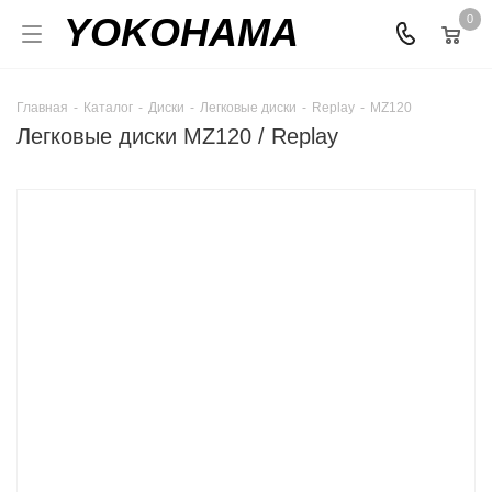
YOKOHAMA
0
Главная
-
Каталог
-
Диски
-
Легковые диски
-
Replay
-
MZ120
Легковые диски MZ120 / Replay