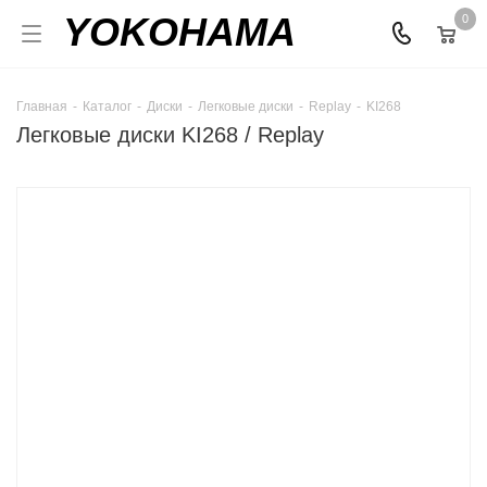
YOKOHAMA
0
Главная
-
Каталог
-
Диски
-
Легковые диски
-
Replay
-
KI268
Легковые диски KI268 / Replay