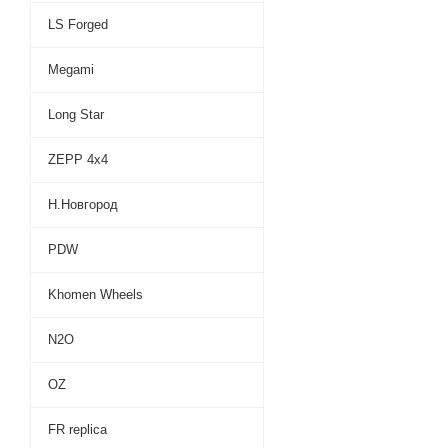
LS Forged
Megami
Long Star
ZEPP 4х4
Н.Новгород
PDW
Khomen Wheels
N2O
OZ
FR replica