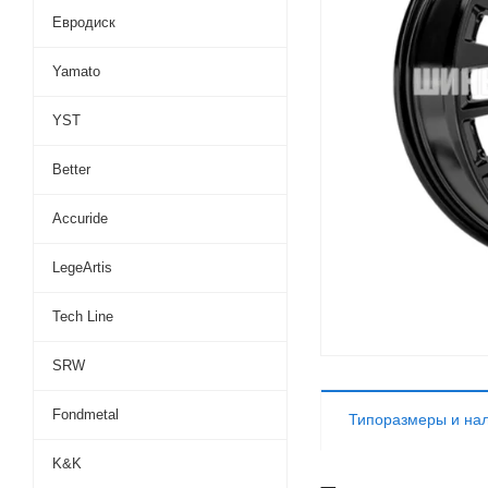
Евродиск
Yamato
YST
Better
Accuride
LegeArtis
Tech Line
SRW
Fondmetal
Типоразмеры и на
K&K