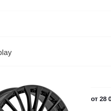
play
от
28 