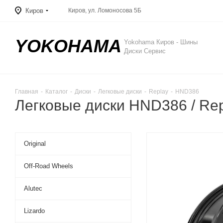
Киров
Киров, ул. Ломоносова 5Б
YOKOHAMA
Yokohama Киров - Шины
Диски Сервис
Главная
-
Каталог
-
Диски
-
Легковые диски
-
Replay
-
HND386
Легковые диски HND386 / Re
Original
Off-Road Wheels
Alutec
Lizardo