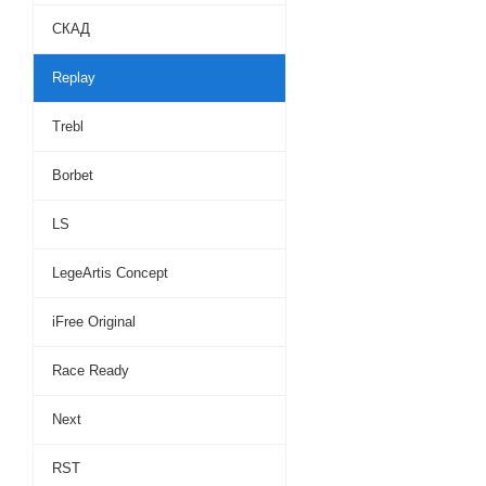
СКАД
Replay
Trebl
Borbet
LS
LegeArtis Concept
iFree Original
Race Ready
Next
RST