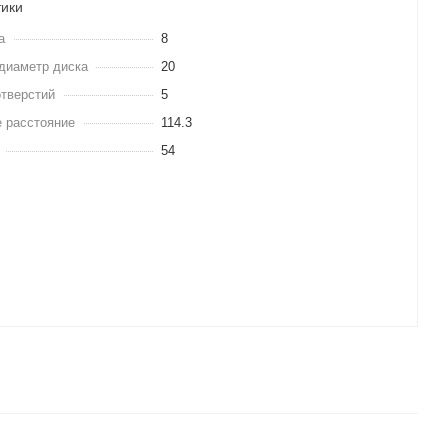
тики
а
8
диаметр диска
20
отверстий
5
 расстояние
114.3
54