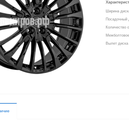
Характерис
Ширина диск
Посадочный 
Количество 
Межболтовое
Вылет диска
личие