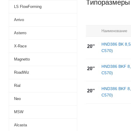
Типоразмеры
LS FlowForming
Arrivo
Наименование
Asterro
HND386 BK 8,5x
X-Race
20''
C570)
Magnetto
HND386 BKF 8,5
20''
RoadWiz
C570)
Rial
HND386 BKF 8,5
20''
C570)
Neo
MSW
Alcasta