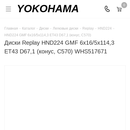
YOKOHAMA
0
Главная
-
Каталог
-
Диски
-
Легковые диски
-
Replay
-
HND224
-
HND224 GMF 6x16/5x114,3 ET43 D67,1 (конус, C570)
Диски Replay HND224 GMF 6x16/5x114,3
ET43 D67,1 (конус, C570) WHS517671