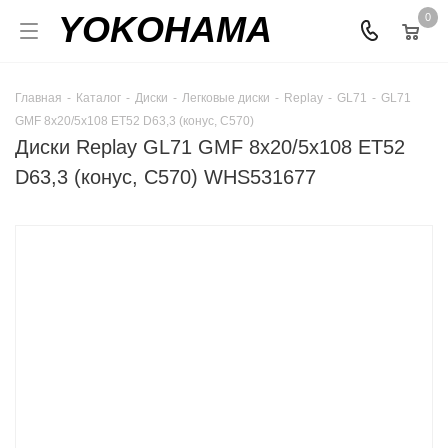
YOKOHAMA
0
Главная
-
Каталог
-
Диски
-
Легковые диски
-
Replay
-
GL71
-
GL71
GMF 8x20/5x108 ET52 D63,3 (конус, C570)
Диски Replay GL71 GMF 8x20/5x108 ET52
D63,3 (конус, C570) WHS531677