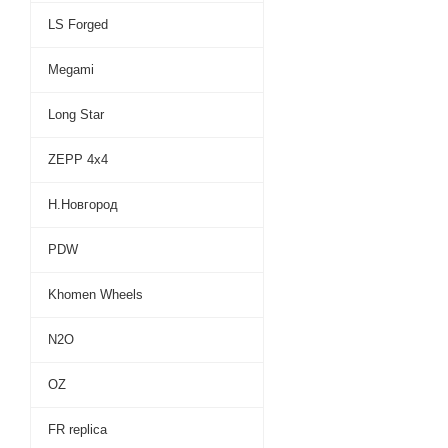
LS Forged
Megami
Long Star
ZEPP 4х4
Н.Новгород
PDW
Khomen Wheels
N2O
OZ
FR replica