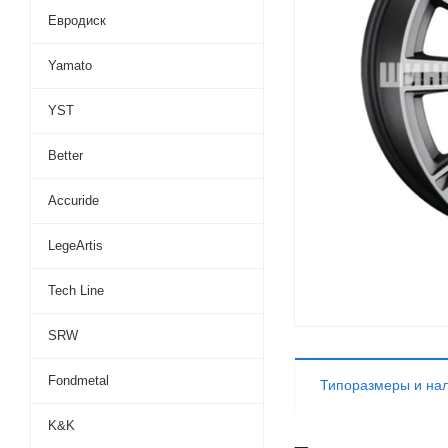
Евродиск
Yamato
YST
Better
Accuride
LegeArtis
Tech Line
SRW
Fondmetal
Типоразмеры и на
K&K