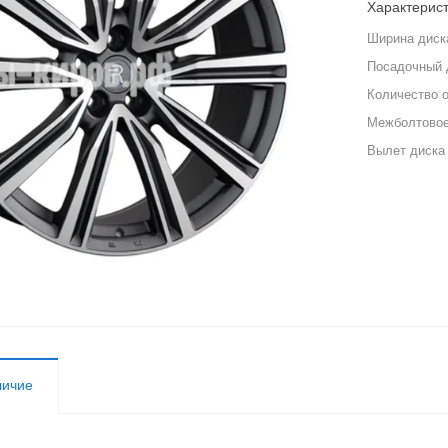
Характерис
Ширина диск
Посадочный 
Количество 
Межболтовое
Вылет диска
личие