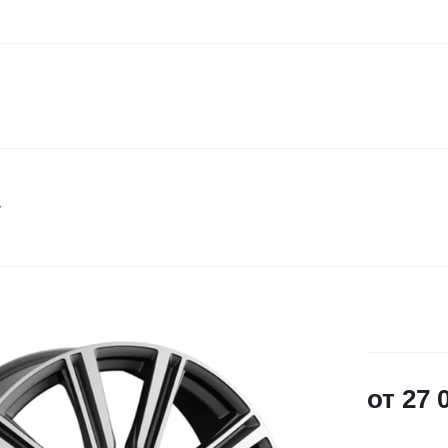
y
от
27 