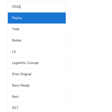
СКАД
Replay
Trebl
Borbet
LS
LegeArtis Concept
iFree Original
Race Ready
Next
RST