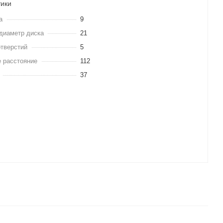
тики
а
9
диаметр диска
21
отверстий
5
 расстояние
112
37