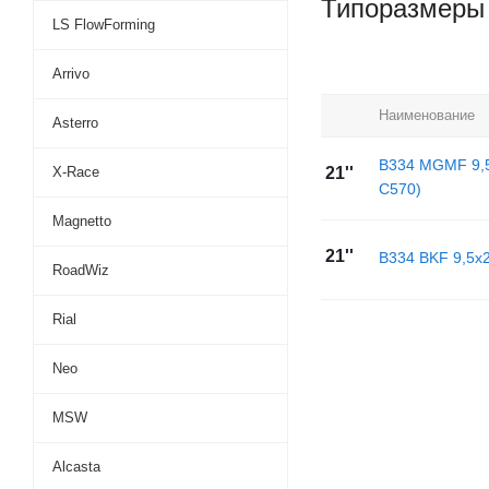
Типоразмеры
LS FlowForming
Arrivo
Наименование
Asterro
B334 MGMF 9,5
X-Race
21''
C570)
Magnetto
21''
B334 BKF 9,5x2
RoadWiz
Rial
Neo
MSW
Alcasta