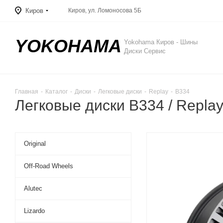
Киров
Киров, ул. Ломоносова 5Б
YOKOHAMA
Yokohama Киров - Шины
Диски Сервис
Главная
-
Каталог
-
Диски
-
Легковые диски
-
Replay
-
B334
Легковые диски B334 / Repla
Original
Off-Road Wheels
Alutec
Lizardo