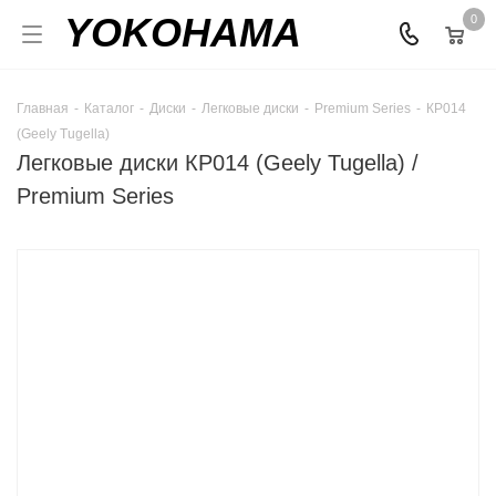
YOKOHAMA
0
Главная
-
Каталог
-
Диски
-
Легковые диски
-
Premium Series
-
КР014
(Geely Tugella)
Легковые диски КР014 (Geely Tugella) /
Premium Series