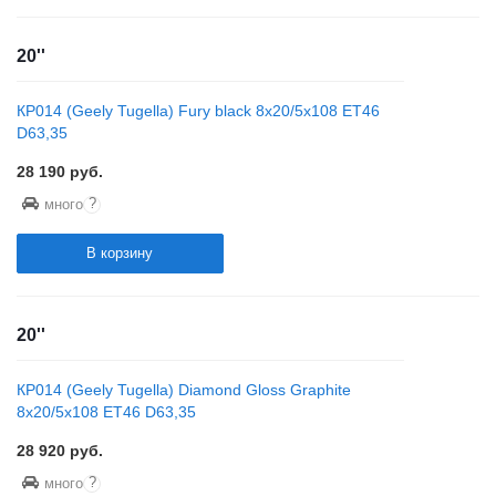
20''
КР014 (Geely Tugella) Fury black 8x20/5x108 ET46
D63,35
28 190
руб.
?
много
В корзину
20''
КР014 (Geely Tugella) Diamond Gloss Graphite
8x20/5x108 ET46 D63,35
28 920
руб.
?
много