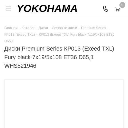
YOKOHAMA
0
Главная
-
Каталог
-
Диски
-
Легковые диски
-
Premium Series
-
КР013 (Exeed TXL)
-
КР013 (Exeed TXL) Fury black 7x19/5x108 ET36
D65,1
Диски Premium Series КР013 (Exeed TXL)
Fury black 7x19/5x108 ET36 D65,1
WHS521946