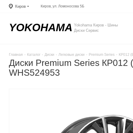
Киров
Киров, ул. Ломоносова 5Б
YOKOHAMA
Yokohama Киров - Шины
Диски Сервис
Главная
-
Каталог
-
Диски
-
Легковые диски
-
Premium Series
-
КР012 (
Диски Premium Series КР012 
WHS524953