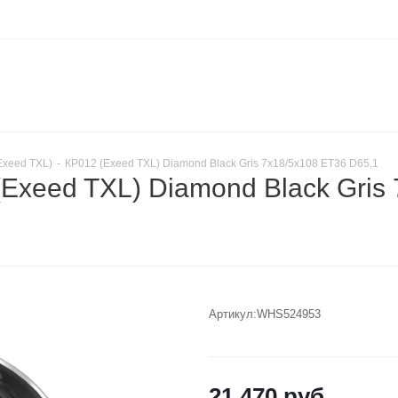
Exeed TXL)
-
КР012 (Exeed TXL) Diamond Black Gris 7x18/5x108 ET36 D65,1
(Exeed TXL) Diamond Black Gris
Артикул:
WHS524953
21 470
руб.