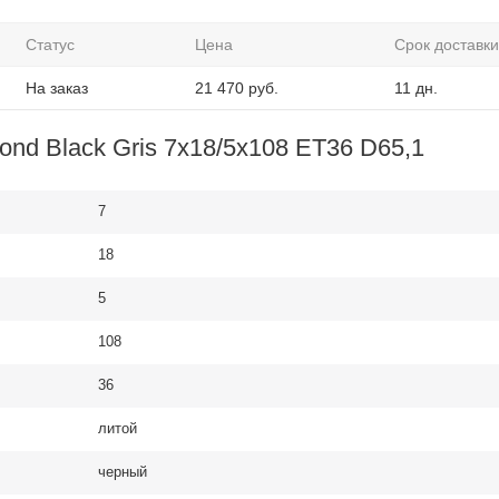
Статус
Цена
Срок доставки
На заказ
21 470
руб.
11 дн.
nd Black Gris 7x18/5x108 ET36 D65,1
7
18
5
108
36
литой
черный