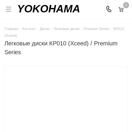
YOKOHAMA
0
Главная
-
Каталог
-
Диски
-
Легковые диски
-
Premium Series
-
КР010
(Xceed)
Легковые диски КР010 (Xceed) / Premium
Series