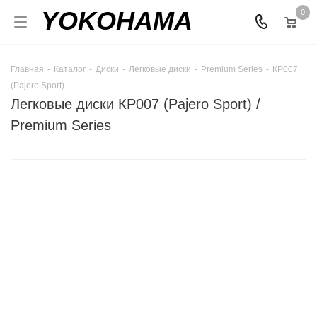
YOKOHAMA
0
Главная
-
Каталог
-
Диски
-
Легковые диски
-
Premium Series
-
КР007
(Pajero Sport)
Легковые диски КР007 (Pajero Sport) /
Premium Series