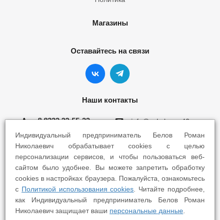
Магазины
Оставайтесь на связи
Наши контакты
8 8332 22-55-22
info@yokohama43.ru
Индивидуальный предприниматель Белов Роман
Киров, ул. Ломоносова 5Б
Николаевич обрабатывает cookies с целью
персонализации сервисов, и чтобы пользоваться веб-
Киров, ул. Профсоюзная 7А
сайтом было удобнее. Вы можете запретить обработку
cookies в настройках браузера. Пожалуйста, ознакомьтесь
с
Политикой использования cookies
. Читайте подробнее,
как Индивидуальный предприниматель Белов Роман
Николаевич защищает ваши
персональные данные
.
2025 © Yokohama Киров - Шины Диски Сервис