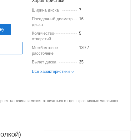
Характеристики
Ширина диска
7
Посадочный диаметр
16
диска
ину
Количество
5
отверстий
Межболтовое
139.7
расстояние
Вылет диска
35
Все характеристики
рнет-магазина и может отличаться от цен в розничных магазинах
полкой)