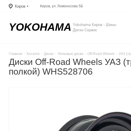
Киров
Киров, ул. Ломоносова 5Б
YOKOHAMA
Yokohama Киров - Шины
Диски Сервис
Главная
-
Каталог
-
Диски
-
Легковые диски
-
Off-Road Wheels
-
УАЗ (тр
Диски Off-Road Wheels УАЗ (т
полкой) WHS528706