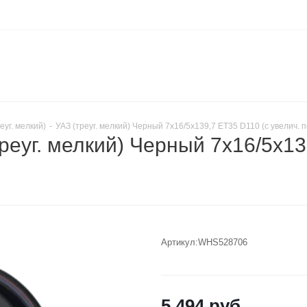
еуг. мелкий)
-
УАЗ (треуг. мелкий) Черный 7x16/5x139,7 ET35 D110 (с увелич. 
реуг. мелкий) Черный 7x16/5x13
Артикул:
WHS528706
5 494
руб.