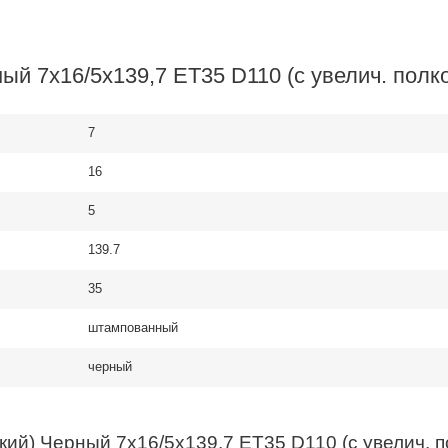
ый 7x16/5x139,7 ET35 D110 (с увелич. полк
7
16
5
139.7
35
штампованный
черный
кий) Черный 7x16/5x139,7 ET35 D110 (с увелич. п