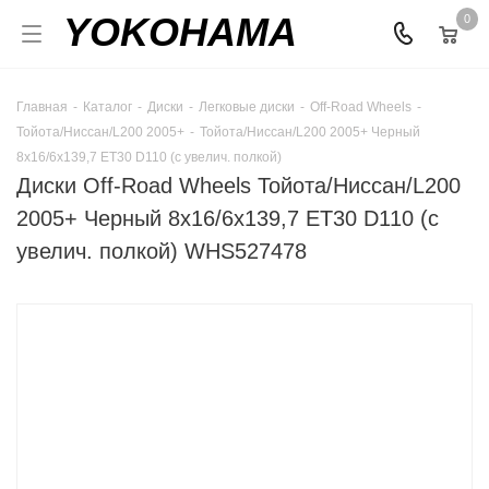
YOKOHAMA
0
Главная
-
Каталог
-
Диски
-
Легковые диски
-
Off-Road Wheels
-
Тойота/Ниссан/L200 2005+
-
Тойота/Ниссан/L200 2005+ Черный
8x16/6x139,7 ET30 D110 (с увелич. полкой)
Диски Off-Road Wheels Тойота/Ниссан/L200
2005+ Черный 8x16/6x139,7 ET30 D110 (с
увелич. полкой) WHS527478