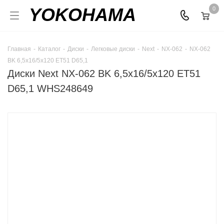
YOKOHAMA
0
Главная
-
Каталог
-
Диски
-
Легковые диски
-
Next
-
NX-062
-
NX-062
BK 6,5x16/5x120 ET51 D65,1
Диски Next NX-062 BK 6,5x16/5x120 ET51
D65,1 WHS248649