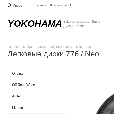
Киров
Киров, ул. Ломоносова 5Б
YOKOHAMA
Yokohama Киров - Шины
Диски Сервис
Главная
-
Каталог
-
Диски
-
Легковые диски
-
Neo
-
776
Легковые диски 776 / Neo
Original
Off-Road Wheels
Alutec
Lizardo