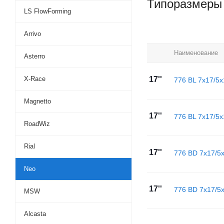
Типоразмеры
LS FlowForming
Arrivo
Наименование
Asterro
X-Race
17''
776 BL 7x17/5x
Magnetto
17''
776 BL 7x17/5x
RoadWiz
Rial
17''
776 BD 7x17/5
Neo
17''
776 BD 7x17/5
MSW
Alcasta