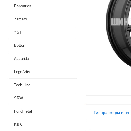
Евродиск
Yamato
YST
Better
Accuride
LegeArtis
Tech Line
SRW
Fondmetal
Типоразмеры и на
K&K