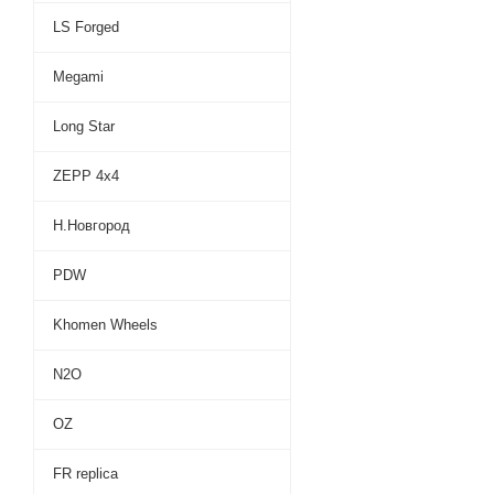
LS Forged
Megami
Long Star
ZEPP 4х4
Н.Новгород
PDW
Khomen Wheels
N2O
OZ
FR replica