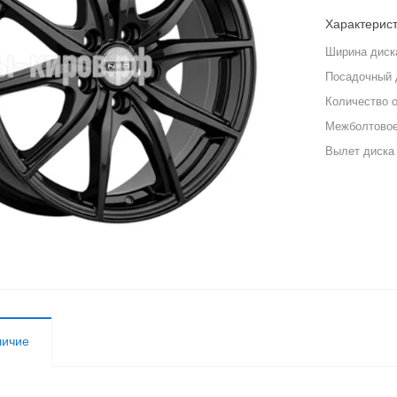
Характерис
Ширина диск
Посадочный 
Количество 
Межболтовое
Вылет диска
личие