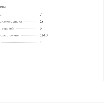
тики
а
7
диаметр диска
17
отверстий
5
 расстояние
114.3
45