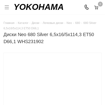
YOKOHAMA
0
Главная
-
Каталог
-
Диски
-
Легковые диски
-
Neo
-
680
-
680 Silver
6,5x16/5x114,3 ET50 D66,1
Диски Neo 680 Silver 6,5x16/5x114,3 ET50
D66,1 WHS231902