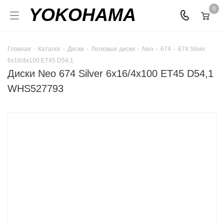
YOKOHAMA
0
Главная
-
Каталог
-
Диски
-
Легковые диски
-
Neo
-
674
-
674 Silver
6x16/4x100 ET45 D54,1
Диски Neo 674 Silver 6x16/4x100 ET45 D54,1
WHS527793