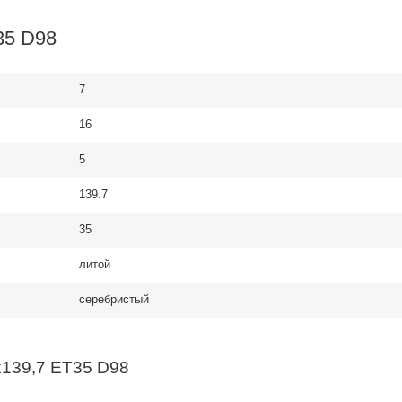
35 D98
7
16
5
139.7
35
литой
серебристый
x139,7 ET35 D98