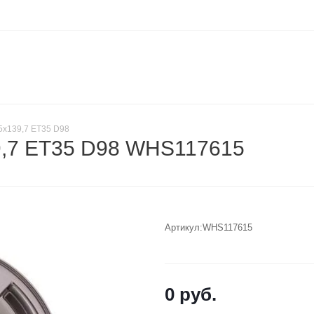
5x139,7 ET35 D98
9,7 ET35 D98 WHS117615
Артикул:
WHS117615
0
руб.