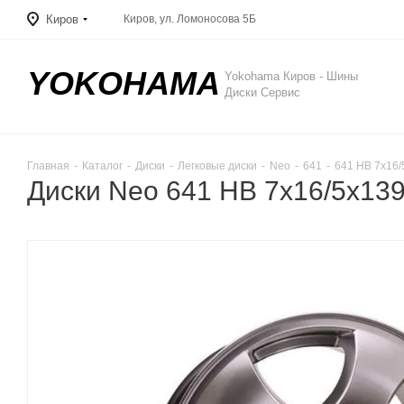
Киров
Киров, ул. Ломоносова 5Б
YOKOHAMA
Yokohama Киров - Шины
Диски Сервис
Главная
-
Каталог
-
Диски
-
Легковые диски
-
Neo
-
641
-
641 HB 7x16/
Диски Neo 641 HB 7x16/5x13