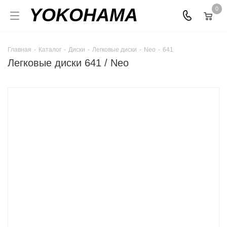
YOKOHAMA
0
Главная
-
Каталог
-
Диски
-
Легковые диски
-
Neo
-
641
Легковые диски 641 / Neo