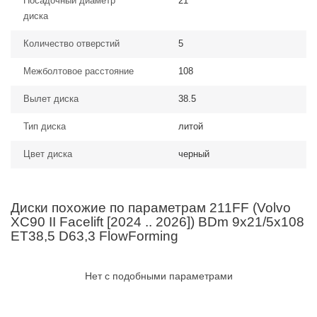
Посадочный диаметр
21
диска
Количество отверстий
5
Межболтовое расстояние
108
Вылет диска
38.5
Тип диска
литой
Цвет диска
черный
Диски похожие по параметрам 211FF (Volvo
XC90 II Facelift [2024 .. 2026]) BDm 9x21/5x108
ET38,5 D63,3 FlowForming
Нет с подобными параметрами