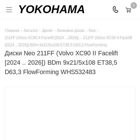
YOKOHAMA
0
Главная
-
Каталог
-
Диски
-
Легковые диски
-
Neo
-
211FF (Volvo XC90 II Facelift [2024 .. 2026])
-
211FF (Volvo XC90 II Facelift
[2024 .. 2026]) BDm 9x21/5x108 ET38,5 D63,3 FlowForming
Диски Neo 211FF (Volvo XC90 II Facelift
[2024 .. 2026]) BDm 9x21/5x108 ET38,5
D63,3 FlowForming WHS532483