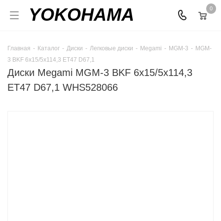
YOKOHAMA
0
Главная
-
Каталог
-
Диски
-
Легковые диски
-
Megami
-
MGM-3
-
MGM-
3 BKF 6x15/5x114,3 ET47 D67,1
Диски Megami MGM-3 BKF 6x15/5x114,3
ET47 D67,1 WHS528066