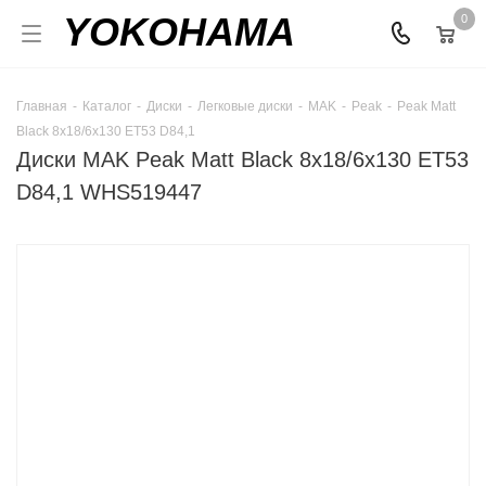
YOKOHAMA
0
Главная
-
Каталог
-
Диски
-
Легковые диски
-
MAK
-
Peak
-
Peak Matt
Black 8x18/6x130 ET53 D84,1
Диски MAK Peak Matt Black 8x18/6x130 ET53
D84,1 WHS519447